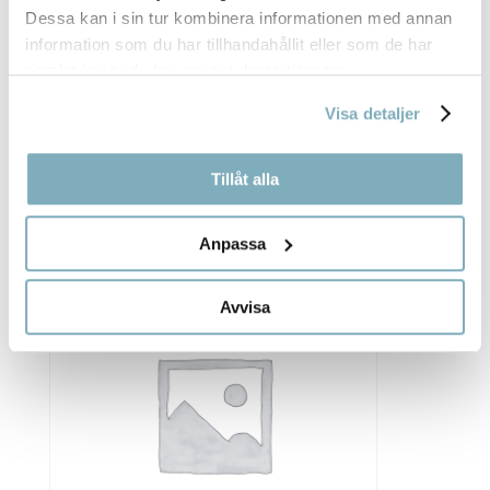
Dessa kan i sin tur kombinera informationen med annan
information som du har tillhandahållit eller som de har
samlat in när du har använt deras tjänster.
Visa detaljer
BRYGGKAFFE OCH TE SERVERAS MED
MJÖLK, SOCKER, ENGÅNGSMATERIAL SAMT
SERVETT.
Tillåt alla
29,00
kr
Anpassa
Avvisa