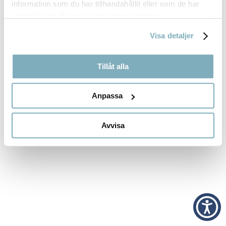
information som du har tillhandahållit eller som de har
RECENT COMMENTS
samlat in när du har använt deras tjänster.
Inga kommentarer att visa.
Visa detaljer
Tillåt alla
Anpassa
Avvisa