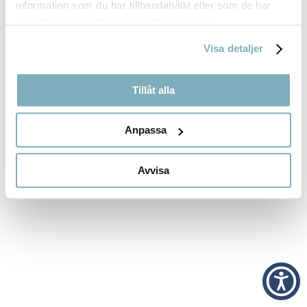
information som du har tillhandahållit eller som de har
RECENT COMMENTS
samlat in när du har använt deras tjänster.
Inga kommentarer att visa.
Visa detaljer
Tillåt alla
Anpassa
Avvisa