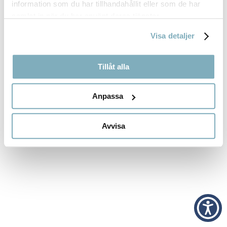
information som du har tillhandahållit eller som de har
RECENT COMMENTS
samlat in när du har använt deras tjänster.
Inga kommentarer att visa.
Visa detaljer
Tillåt alla
Anpassa
Avvisa