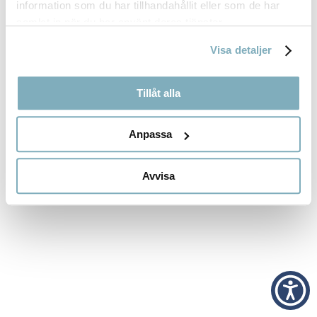
information som du har tillhandahållit eller som de har
RECENT COMMENTS
samlat in när du har använt deras tjänster.
Inga kommentarer att visa.
Visa detaljer
Tillåt alla
Anpassa
Avvisa