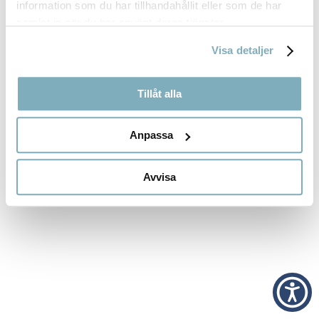
information som du har tillhandahållit eller som de har
RECENT COMMENTS
samlat in när du har använt deras tjänster.
Inga kommentarer att visa.
Visa detaljer
Tillåt alla
Anpassa
Avvisa